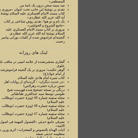
المصطفی»
صد سینه سخن درون یک نامۀ من
نقدی بر نوشتۀ این جانب تحت عنوان «مروری ب
کتاب مسند الامام العسکری علیه السلام نوشتۀ
آیة الله عزیز الله عطاردی»
یک بام و دو هوا؛ نقدی روش شناختی بر کتاب
«جامع الشروح و الحواشی»
مروری بر کتاب مسند الامام العسکری علیه
السلام نوشتۀ آیة الله عزیز الله عطاردی
گنجینه‌ای فراموش شده از کلمات نورانی پیامبر
رحمت
لینک های روزانه
گفتاری منتشرنشده از علامه امینی در مناقب بلن
علوی
گوهر حکمت؛ مروری بر یک گنجینه فراموش‌شده
از امام جواد(ع)
کتاب سیره امام هادی علیه السلام
«در حدیث دیگران» ؛ گزیده‌ای از روایات اهل
تسنن درباره حضرت زهرا(س)
درنگی بر نسخه تصحیح شده فهرست شیخ
طوسی توسط سید عبدالعزیز طباطبائی
مجله سفینه شماره 49 (ویژۀ حضرت ابوطالب
علیه السلام)
مجله سفینه شماره 48 (ویژۀ حضرت ابوطالب
علیه السلام)
مجله سفینه شماره 47 (ویژۀ حضرت ابوطالب
علیه السلام)
معرفی جامع حدیثی «الفصول المهمة فی اصول
الائمة»
اثبات الهداة بالنصوص و المعجزات» اثری وزین د
منظومه حدیثی شیعه
شیخ حر عاملی/ کاظم شانه‌چی