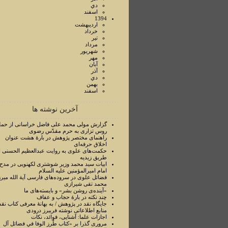
دي
اسفند
1394
ارديبهشت
خرداد
تير
مرداد
شهريور
مهر
آبان
آذر
دي
بهمن
اسفند
آخرین نوشته ها
گزارش مولی محمد علی فاضل خراسانی از حمل
روس تزاری به حرم مقدّس رضوی
راهنمای مختصر پژوهش در بارۀ هشت عنوان
اخلاق حرفه‌ای
حکمت‌های علوی به روایت عبدالعظیم الحسنی ا
طریق زیدیه
ابیات سید محمد وزیر شوشتری لکهنویی در مدح
امام امیرالمؤمنین علیه السلام
فضائل علوی در سروده‌های فارسی آیة الله میرز
محمد تقی شیرازی
«آینده‌ی روشن بشر» و بایسته‌های ما
چند نکته در بارۀ حجاب و عفاف
جایگاه نقد در پژوهش / به بهانۀ معرفی کتاب نقد
منابع اطلاعاتی نوشته فریبرز درودی
اجازات علما: آشنایی، فوائد، نکات
مروری گذرا بر «کتاب طُرز الوفا في فضائل آل