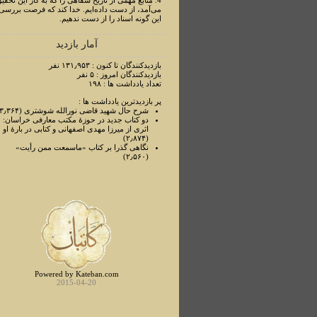
4. منابع مهمی از تاریخ شفاهی را که به کار این تحقی
می‌آمد، از دست داده‌ایم. خدا کند که فرصت بررسی
این گونه اسناد را از دست ندهیم.
آمار بازدید
بازدیدکنندگان تا کنون : ۱۳۱٫۹۵۳ نفر
بازدیدکنندگان امروز : ۵ نفر
تعداد یادداشت ها : ۱۹۸
پر بازدیدترین یادداشت ها :
شرح حال شهید قاضی نورالله شوشتری (۳٫۳۶۴)
دو کتاب جدید در حوزۀ مکتب معارفی خراسان:
اثری از میرزا مهدی اصفهانی و کتابی در بارۀ او
(۲٫۸۷۴)
نگاهی گذرا بر کتاب «ماسمعت ممن رأیت»
(۲٫۵۶۰)
Powered by Kateban.com
2015-04-20