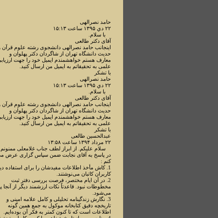
حامد نصرالهی
۲۲ دي ۱۳۹۵ ساعت ۱۵:۱۳
با سلام.
آقای دکتر طالعی
اینجانب حامد نصرالهی دانشجوی رشته علوم قرآن و
حدیث دانشگاه تهران از شاگردان دکتر پهلوان و
معارف هستم خواهشمندم ایمیل خود را جهت ارزیاب
علمی به تحقیقاتم به ایمیل من ارسال کنید.
با تشکر
حامد نصرالهی
۲۲ دي ۱۳۹۵ ساعت ۱۵:۱۳
با سلام.
آقای دکتر طالعی
اینجانب حامد نصرالهی دانشجوی رشته علوم قرآن و
حدیث دانشگاه تهران از شاگردان دکتر پهلوان و
معارف هستم خواهشمندم ایمیل خود را جهت ارزیاب
علمی به تحقیقاتم به ایمیل من ارسال کنید.
با تشکر
عبدالحسین طالعی
۲۲ مرداد ۱۳۹۴ ساعت ۱۳:۵۸
سلام علیکم. از ابراز لطف جناب غلامعلی ممنونم.
در پاسخ به آقای نجابت ضمن سپاس گزاری عرض م
کنم :
1. کاش مأخذ اطلاعات مفیدشان را برای استفاده دی
کاربران کاتبان می‌نوشتند.
2. در آن ایام مختصر، فرصت بررسی دفتر ثبت
مخطوطات نبود. قاعدتاً نکات ارزشمند دیگر از آنجا پی
می‌شود.
3. نگارش زندگینامه تحلیلی و کامل علامه امینی و
تاریخچه دقیق کتابخانه موکول به جمع همین گونه
اطلاعات است که تا کنون کمتر به فکر آن بوده‌ایم.