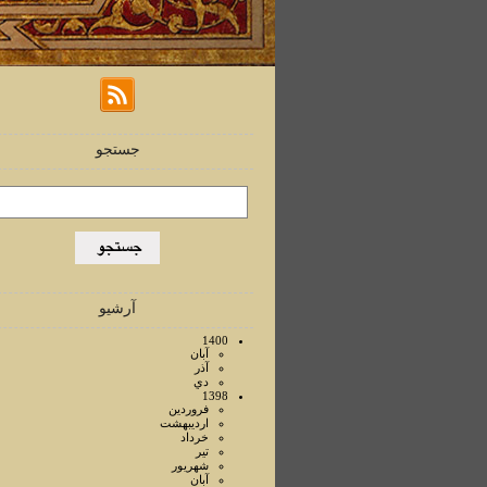
جستجو
آرشیو
1400
آبان
آذر
دي
1398
فروردين
ارديبهشت
خرداد
تير
شهريور
آبان