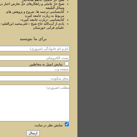
شیخ حرّ عاملی و راهکارهای حلّ تعارض اخبار در
وسائل الشّیعه
کتابشناسی ترجمه ها، شروح و پژوهش های
مربوط به زیارت جامعه کبیره
کتابشناسی «زیارت جامعه کبیره»
یادی از آیت‌الله حاج شیخ «علی‌محمد ابن‌العلم» ا
علمای قرآنی خوزستان
برای ما بنویسید
نمایش ایمیل به مخاطبین
نمایش نظر در سایت