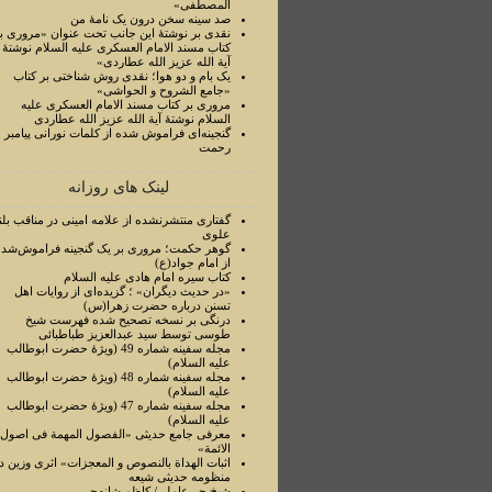
المصطفی»
صد سینه سخن درون یک نامۀ من
نقدی بر نوشتۀ این جانب تحت عنوان «مروری ب
کتاب مسند الامام العسکری علیه السلام نوشتۀ
آیة الله عزیز الله عطاردی»
یک بام و دو هوا؛ نقدی روش شناختی بر کتاب
«جامع الشروح و الحواشی»
مروری بر کتاب مسند الامام العسکری علیه
السلام نوشتۀ آیة الله عزیز الله عطاردی
گنجینه‌ای فراموش شده از کلمات نورانی پیامبر
رحمت
لینک های روزانه
گفتاری منتشرنشده از علامه امینی در مناقب بلن
علوی
گوهر حکمت؛ مروری بر یک گنجینه فراموش‌شده
از امام جواد(ع)
کتاب سیره امام هادی علیه السلام
«در حدیث دیگران» ؛ گزیده‌ای از روایات اهل
تسنن درباره حضرت زهرا(س)
درنگی بر نسخه تصحیح شده فهرست شیخ
طوسی توسط سید عبدالعزیز طباطبائی
مجله سفینه شماره 49 (ویژۀ حضرت ابوطالب
علیه السلام)
مجله سفینه شماره 48 (ویژۀ حضرت ابوطالب
علیه السلام)
مجله سفینه شماره 47 (ویژۀ حضرت ابوطالب
علیه السلام)
معرفی جامع حدیثی «الفصول المهمة فی اصول
الائمة»
اثبات الهداة بالنصوص و المعجزات» اثری وزین د
منظومه حدیثی شیعه
شیخ حر عاملی/ کاظم شانه‌چی