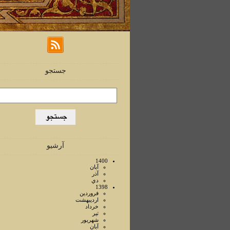
جستجو
آرشیو
1400
آبان
آذر
دي
1398
فروردين
ارديبهشت
خرداد
تير
شهريور
آبان