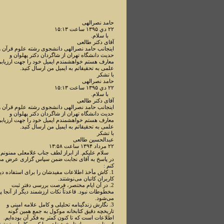
حامد نصرالهی
۲۲ دي ۱۳۹۵ ساعت ۱۵:۱۳
با سلام.
آقای دکتر طالعی
اینجانب حامد نصرالهی دانشجوی رشته علوم قرآن و
حدیث دانشگاه تهران از شاگردان دکتر پهلوان و
معارف هستم خواهشمندم ایمیل خود را جهت ارزیاب
علمی به تحقیقاتم به ایمیل من ارسال کنید.
با تشکر
حامد نصرالهی
۲۲ دي ۱۳۹۵ ساعت ۱۵:۱۳
با سلام.
آقای دکتر طالعی
اینجانب حامد نصرالهی دانشجوی رشته علوم قرآن و
حدیث دانشگاه تهران از شاگردان دکتر پهلوان و
معارف هستم خواهشمندم ایمیل خود را جهت ارزیاب
علمی به تحقیقاتم به ایمیل من ارسال کنید.
با تشکر
عبدالحسین طالعی
۲۲ مرداد ۱۳۹۴ ساعت ۱۳:۵۸
سلام علیکم. از ابراز لطف جناب غلامعلی ممنونم.
در پاسخ به آقای نجابت ضمن سپاس گزاری عرض م
کنم :
1. کاش مأخذ اطلاعات مفیدشان را برای استفاده دی
کاربران کاتبان می‌نوشتند.
2. در آن ایام مختصر، فرصت بررسی دفتر ثبت
مخطوطات نبود. قاعدتاً نکات ارزشمند دیگر از آنجا پی
می‌شود.
3. نگارش زندگینامه تحلیلی و کامل علامه امینی و
تاریخچه دقیق کتابخانه موکول به جمع همین گونه
اطلاعات است که تا کنون کمتر به فکر آن بوده‌ایم.