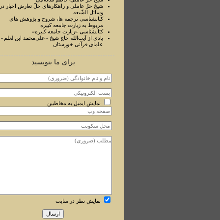
شیخ حرّ عاملی و راهکارهای حلّ تعارض اخبار در
وسائل الشّیعه
کتابشناسی ترجمه ها، شروح و پژوهش های
مربوط به زیارت جامعه کبیره
کتابشناسی «زیارت جامعه کبیره»
یادی از آیت‌الله حاج شیخ «علی‌محمد ابن‌العلم» ا
علمای قرآنی خوزستان
برای ما بنویسید
نمایش ایمیل به مخاطبین
نمایش نظر در سایت