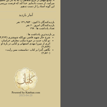
4. منابع مهمی از تاریخ شفاهی را که به کار این تحقی
می‌آمد، از دست داده‌ایم. خدا کند که فرصت بررسی
این گونه اسناد را از دست ندهیم.
آمار بازدید
بازدیدکنندگان تا کنون : ۱۳۱٫۹۵۴ نفر
بازدیدکنندگان امروز : ۶ نفر
تعداد یادداشت ها : ۱۹۸
پر بازدیدترین یادداشت ها :
شرح حال شهید قاضی نورالله شوشتری (۳٫۳۶۴)
دو کتاب جدید در حوزۀ مکتب معارفی خراسان:
اثری از میرزا مهدی اصفهانی و کتابی در بارۀ او
(۲٫۸۷۴)
نگاهی گذرا بر کتاب «ماسمعت ممن رأیت»
(۲٫۵۶۰)
Powered by Kateban.com
2015-04-20