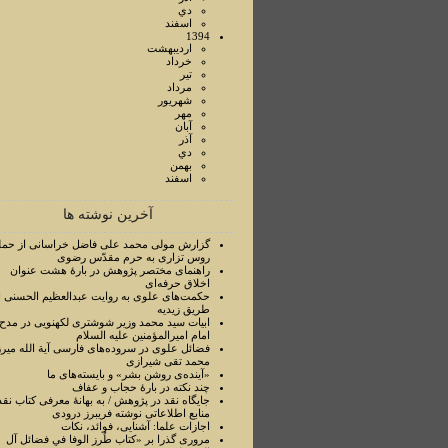
دي
اسفند
1394
ارديبهشت
خرداد
تير
مرداد
شهريور
مهر
آبان
آذر
دي
بهمن
اسفند
آخرین نوشته ها
گزارش مولی محمد علی فاضل خراسانی از حمل
روس تزاری به حرم مقدّس رضوی
راهنمای مختصر پژوهش در بارۀ هشت عنوان
اخلاق حرفه‌ای
حکمت‌های علوی به روایت عبدالعظیم الحسنی ا
طریق زیدیه
ابیات سید محمد وزیر شوشتری لکهنویی در مدح
امام امیرالمؤمنین علیه السلام
فضائل علوی در سروده‌های فارسی آیة الله میرز
محمد تقی شیرازی
«آینده‌ی روشن بشر» و بایسته‌های ما
چند نکته در بارۀ حجاب و عفاف
جایگاه نقد در پژوهش / به بهانۀ معرفی کتاب نقد
منابع اطلاعاتی نوشته فریبرز درودی
اجازات علما: آشنایی، فوائد، نکات
مروری گذرا بر «کتاب طُرز الوفا في فضائل آل