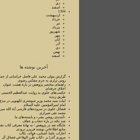
دي
اسفند
1394
ارديبهشت
خرداد
تير
مرداد
شهريور
مهر
آبان
آذر
دي
بهمن
اسفند
آخرین نوشته ها
گزارش مولی محمد علی فاضل خراسانی از حمل
روس تزاری به حرم مقدّس رضوی
راهنمای مختصر پژوهش در بارۀ هشت عنوان
اخلاق حرفه‌ای
حکمت‌های علوی به روایت عبدالعظیم الحسنی ا
طریق زیدیه
ابیات سید محمد وزیر شوشتری لکهنویی در مدح
امام امیرالمؤمنین علیه السلام
فضائل علوی در سروده‌های فارسی آیة الله میرز
محمد تقی شیرازی
«آینده‌ی روشن بشر» و بایسته‌های ما
چند نکته در بارۀ حجاب و عفاف
جایگاه نقد در پژوهش / به بهانۀ معرفی کتاب نقد
منابع اطلاعاتی نوشته فریبرز درودی
اجازات علما: آشنایی، فوائد، نکات
مروری گذرا بر «کتاب طُرز الوفا في فضائل آل