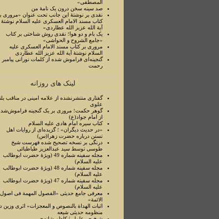
المصطفی»
صد سینه سخن درون یک نامۀ من
نقدی بر نوشتۀ این جانب تحت عنوان «مروری ب
کتاب مسند الامام العسکری علیه السلام نوشتۀ
آیة الله عزیز الله عطاردی»
یک بام و دو هوا؛ نقدی روش شناختی بر کتاب
«جامع الشروح و الحواشی»
مروری بر کتاب مسند الامام العسکری علیه
السلام نوشتۀ آیة الله عزیز الله عطاردی
گنجینه‌ای فراموش شده از کلمات نورانی پیامبر
رحمت
لینک های روزانه
گفتاری منتشرنشده از علامه امینی در مناقب بلن
علوی
گوهر حکمت؛ مروری بر یک گنجینه فراموش‌شده
از امام جواد(ع)
کتاب سیره امام هادی علیه السلام
«در حدیث دیگران» ؛ گزیده‌ای از روایات اهل
تسنن درباره حضرت زهرا(س)
درنگی بر نسخه تصحیح شده فهرست شیخ
طوسی توسط سید عبدالعزیز طباطبائی
مجله سفینه شماره 49 (ویژۀ حضرت ابوطالب
علیه السلام)
مجله سفینه شماره 48 (ویژۀ حضرت ابوطالب
علیه السلام)
مجله سفینه شماره 47 (ویژۀ حضرت ابوطالب
علیه السلام)
معرفی جامع حدیثی «الفصول المهمة فی اصول
الائمة»
اثبات الهداة بالنصوص و المعجزات» اثری وزین د
منظومه حدیثی شیعه
شیخ حر عاملی/ کاظم شانه‌چی