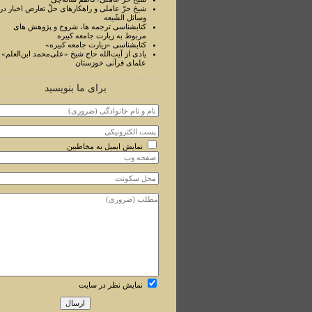
شیخ حرّ عاملی و راهکارهای حلّ تعارض اخبار در
وسائل الشّیعه
کتابشناسی ترجمه ها، شروح و پژوهش های
مربوط به زیارت جامعه کبیره
کتابشناسی «زیارت جامعه کبیره»
یادی از آیت‌الله حاج شیخ «علی‌محمد ابن‌العلم» ا
علمای قرآنی خوزستان
برای ما بنویسید
نمایش ایمیل به مخاطبین
نمایش نظر در سایت