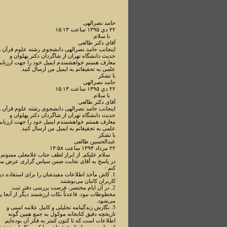
حامد نصرالهی
۲۲ دي ۱۳۹۵ ساعت ۱۵:۱۳
با سلام.
آقای دکتر طالعی
اینجانب حامد نصرالهی دانشجوی رشته علوم قرآن و
حدیث دانشگاه تهران از شاگردان دکتر پهلوان و
معارف هستم خواهشمندم ایمیل خود را جهت ارزیاب
علمی به تحقیقاتم به ایمیل من ارسال کنید.
با تشکر
حامد نصرالهی
۲۲ دي ۱۳۹۵ ساعت ۱۵:۱۳
با سلام.
آقای دکتر طالعی
اینجانب حامد نصرالهی دانشجوی رشته علوم قرآن و
حدیث دانشگاه تهران از شاگردان دکتر پهلوان و
معارف هستم خواهشمندم ایمیل خود را جهت ارزیاب
علمی به تحقیقاتم به ایمیل من ارسال کنید.
با تشکر
عبدالحسین طالعی
۲۲ مرداد ۱۳۹۴ ساعت ۱۳:۵۸
سلام علیکم. از ابراز لطف جناب غلامعلی ممنونم.
در پاسخ به آقای نجابت ضمن سپاس گزاری عرض م
کنم :
1. کاش مأخذ اطلاعات مفیدشان را برای استفاده دی
کاربران کاتبان می‌نوشتند.
2. در آن ایام مختصر، فرصت بررسی دفتر ثبت
مخطوطات نبود. قاعدتاً نکات ارزشمند دیگر از آنجا پی
می‌شود.
3. نگارش زندگینامه تحلیلی و کامل علامه امینی و
تاریخچه دقیق کتابخانه موکول به جمع همین گونه
اطلاعات است که تا کنون کمتر به فکر آن بوده‌ایم.