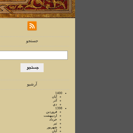
جستجو
آرشیو
1400
آبان
آذر
دي
1398
فروردين
ارديبهشت
خرداد
تير
شهريور
آبان