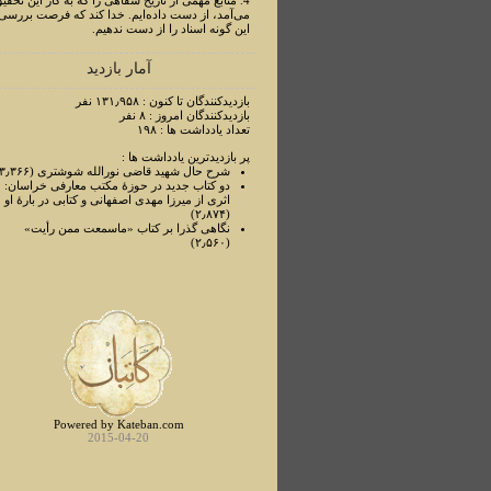
4. منابع مهمی از تاریخ شفاهی را که به کار این تحقی
می‌آمد، از دست داده‌ایم. خدا کند که فرصت بررسی
این گونه اسناد را از دست ندهیم.
آمار بازدید
بازدیدکنندگان تا کنون : ۱۳۱٫۹۵۸ نفر
بازدیدکنندگان امروز : ۸ نفر
تعداد یادداشت ها : ۱۹۸
پر بازدیدترین یادداشت ها :
شرح حال شهید قاضی نورالله شوشتری (۳٫۳۶۶)
دو کتاب جدید در حوزۀ مکتب معارفی خراسان:
اثری از میرزا مهدی اصفهانی و کتابی در بارۀ او
(۲٫۸۷۴)
نگاهی گذرا بر کتاب «ماسمعت ممن رأیت»
(۲٫۵۶۰)
Powered by Kateban.com
2015-04-20