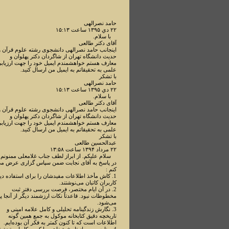
حامد نصرالهی
۲۲ دي ۱۳۹۵ ساعت ۱۵:۱۳
با سلام.
آقای دکتر طالعی
اینجانب حامد نصرالهی دانشجوی رشته علوم قرآن و
حدیث دانشگاه تهران از شاگردان دکتر پهلوان و
معارف هستم خواهشمندم ایمیل خود را جهت ارزیاب
علمی به تحقیقاتم به ایمیل من ارسال کنید.
با تشکر
حامد نصرالهی
۲۲ دي ۱۳۹۵ ساعت ۱۵:۱۳
با سلام.
آقای دکتر طالعی
اینجانب حامد نصرالهی دانشجوی رشته علوم قرآن و
حدیث دانشگاه تهران از شاگردان دکتر پهلوان و
معارف هستم خواهشمندم ایمیل خود را جهت ارزیاب
علمی به تحقیقاتم به ایمیل من ارسال کنید.
با تشکر
عبدالحسین طالعی
۲۲ مرداد ۱۳۹۴ ساعت ۱۳:۵۸
سلام علیکم. از ابراز لطف جناب غلامعلی ممنونم.
در پاسخ به آقای نجابت ضمن سپاس گزاری عرض م
کنم :
1. کاش مأخذ اطلاعات مفیدشان را برای استفاده دی
کاربران کاتبان می‌نوشتند.
2. در آن ایام مختصر، فرصت بررسی دفتر ثبت
مخطوطات نبود. قاعدتاً نکات ارزشمند دیگر از آنجا پی
می‌شود.
3. نگارش زندگینامه تحلیلی و کامل علامه امینی و
تاریخچه دقیق کتابخانه موکول به جمع همین گونه
اطلاعات است که تا کنون کمتر به فکر آن بوده‌ایم.