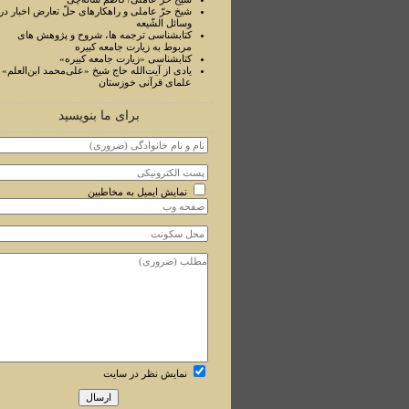
شیخ حرّ عاملی و راهکارهای حلّ تعارض اخبار در
وسائل الشّیعه
کتابشناسی ترجمه ها، شروح و پژوهش های
مربوط به زیارت جامعه کبیره
کتابشناسی «زیارت جامعه کبیره»
یادی از آیت‌الله حاج شیخ «علی‌محمد ابن‌العلم» ا
علمای قرآنی خوزستان
برای ما بنویسید
نمایش ایمیل به مخاطبین
نمایش نظر در سایت