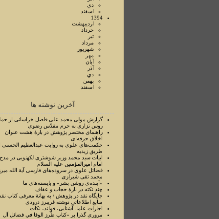
دي
اسفند
1394
ارديبهشت
خرداد
تير
مرداد
شهريور
مهر
آبان
آذر
دي
بهمن
اسفند
آخرین نوشته ها
گزارش مولی محمد علی فاضل خراسانی از حمل
روس تزاری به حرم مقدّس رضوی
راهنمای مختصر پژوهش در بارۀ هشت عنوان
اخلاق حرفه‌ای
حکمت‌های علوی به روایت عبدالعظیم الحسنی ا
طریق زیدیه
ابیات سید محمد وزیر شوشتری لکهنویی در مدح
امام امیرالمؤمنین علیه السلام
فضائل علوی در سروده‌های فارسی آیة الله میرز
محمد تقی شیرازی
«آینده‌ی روشن بشر» و بایسته‌های ما
چند نکته در بارۀ حجاب و عفاف
جایگاه نقد در پژوهش / به بهانۀ معرفی کتاب نقد
منابع اطلاعاتی نوشته فریبرز درودی
اجازات علما: آشنایی، فوائد، نکات
مروری گذرا بر «کتاب طُرز الوفا في فضائل آل