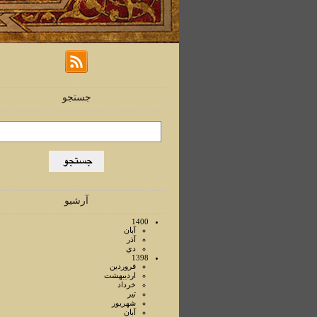
جستجو
آرشیو
1400
آبان
آذر
دي
1398
فروردين
ارديبهشت
خرداد
تير
شهريور
آبان