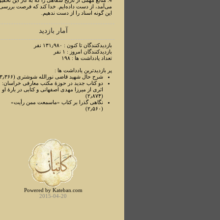
4. منابع مهمی از تاریخ شفاهی را که به کار این تحقی
می‌آمد، از دست داده‌ایم. خدا کند که فرصت بررسی
این گونه اسناد را از دست ندهیم.
آمار بازدید
بازدیدکنندگان تا کنون : ۱۳۱٫۹۸۰ نفر
بازدیدکنندگان امروز : ۱ نفر
تعداد یادداشت ها : ۱۹۸
پر بازدیدترین یادداشت ها :
شرح حال شهید قاضی نورالله شوشتری (۳٫۳۶۶)
دو کتاب جدید در حوزۀ مکتب معارفی خراسان:
اثری از میرزا مهدی اصفهانی و کتابی در بارۀ او
(۲٫۸۷۴)
نگاهی گذرا بر کتاب «ماسمعت ممن رأیت»
(۲٫۵۶۰)
Powered by Kateban.com
2015-04-20