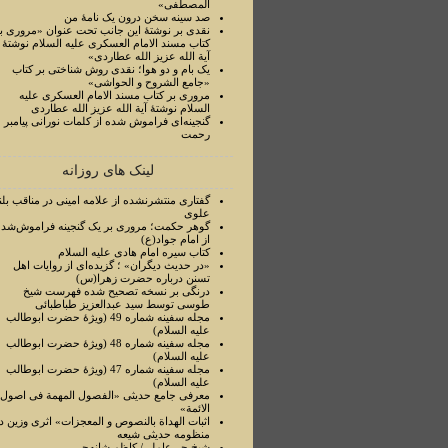
المصطفی»
صد سینه سخن درون یک نامۀ من
نقدی بر نوشتۀ این جانب تحت عنوان «مروری ب
کتاب مسند الامام العسکری علیه السلام نوشتۀ
آیة الله عزیز الله عطاردی»
یک بام و دو هوا؛ نقدی روش شناختی بر کتاب
«جامع الشروح و الحواشی»
مروری بر کتاب مسند الامام العسکری علیه
السلام نوشتۀ آیة الله عزیز الله عطاردی
گنجینه‌ای فراموش شده از کلمات نورانی پیامبر
رحمت
لینک های روزانه
گفتاری منتشرنشده از علامه امینی در مناقب بلن
علوی
گوهر حکمت؛ مروری بر یک گنجینه فراموش‌شده
از امام جواد(ع)
کتاب سیره امام هادی علیه السلام
«در حدیث دیگران» ؛ گزیده‌ای از روایات اهل
تسنن درباره حضرت زهرا(س)
درنگی بر نسخه تصحیح شده فهرست شیخ
طوسی توسط سید عبدالعزیز طباطبائی
مجله سفینه شماره 49 (ویژۀ حضرت ابوطالب
علیه السلام)
مجله سفینه شماره 48 (ویژۀ حضرت ابوطالب
علیه السلام)
مجله سفینه شماره 47 (ویژۀ حضرت ابوطالب
علیه السلام)
معرفی جامع حدیثی «الفصول المهمة فی اصول
الائمة»
اثبات الهداة بالنصوص و المعجزات» اثری وزین د
منظومه حدیثی شیعه
شیخ حر عاملی/ کاظم شانه‌چی