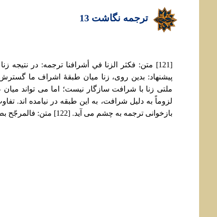
ترجمه نگاشت 13
[121] متن: فکثر الزنا في أشرافنا ترجمه: در نتیجه ز
پیشنهاد: بدین روی، زنا میان طبقۀ اشراف ما گسترش ی
ملتی زنا با شرافت سازگار نیست؛ اما می تواند میان
لزوماً به دلیل شرافت، به این طبقه در نیامده اند. تفاوت 
بازخوانی ترجمه به چشم می آید. [122] متن: فالمرجّح بصدور الفعل و...